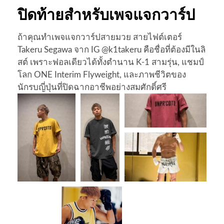
ปิดท้ายสำหรับเพจแจกวาร์ป
ถ้าคุณทำเพจแจกวาร์ปสายมวย สายไฟต์เตอร์
Takeru Segawa จาก IG @k1takeru คือชื่อที่ต้องมีในลิ
สต์ เพราะฟอลเดียวได้ทั้งตำนาน K‑1 สามรุ่น, แชมป์
โลก ONE Interim Flyweight, และภาพชีวิตของ
นักรบญี่ปุ่นที่ปิดฉากอาชีพอย่างสมศักดิ์ศรี