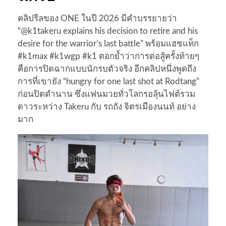
คลิปรีลของ ONE ในปี 2026 มีคำบรรยายว่า
“@k1takeru explains his decision to retire and his
desire for the warrior’s last battle” พร้อมแฮชแท็ก
#k1max #k1wgp #k1 ตอกย้ำว่าการต่อสู้ครั้งท้ายๆ
คือการปิดฉากแบบนักรบตัวจริง อีกคลิปหนึ่งพูดถึง
การที่เขายัง “hungry for one last shot at Rodtang”
ก่อนปิดตำนาน ซึ่งแฟนมวยทั่วโลกรอลุ้นไฟต์รวม
ดาวระหว่าง Takeru กับ รถถัง จิตรเมืองนนท์ อย่าง
มาก