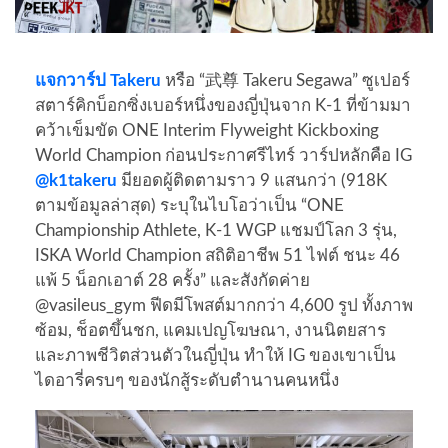
แจกวาร์ป Takeru
หรือ “武尊 Takeru Segawa” ซูเปอร์
สตาร์คิกบ็อกซิ่งเบอร์หนึ่งของญี่ปุ่นจาก K‑1 ที่ข้ามมา
คว้าเข็มขัด ONE Interim Flyweight Kickboxing
World Champion ก่อนประกาศรีไทร์ วาร์ปหลักคือ IG
@k1takeru
มียอดผู้ติดตามราว 9 แสนกว่า (918K
ตามข้อมูลล่าสุด) ระบุในไบโอว่าเป็น “ONE
Championship Athlete, K‑1 WGP แชมป์โลก 3 รุ่น,
ISKA World Champion สถิติอาชีพ 51 ไฟต์ ชนะ 46
แพ้ 5 น็อกเอาต์ 28 ครั้ง” และสังกัดค่าย
@vasileus_gym ฟีดมีโพสต์มากกว่า 4,600 รูป ทั้งภาพ
ซ้อม, ช็อตขึ้นชก, แคมเปญโฆษณา, งานนิตยสาร
และภาพชีวิตส่วนตัวในญี่ปุ่น ทำให้ IG ของเขาเป็น
ไดอารี่ครบๆ ของนักสู้ระดับตำนานคนหนึ่ง