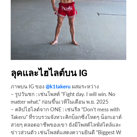
ลุคและไฮไลต์บน IG
ภาพบน IG ของ
@k1takeru
ผสมระหว่าง
– รูปวันชก : เช่นโพสต์ “Fight day. I will win. No
matter what.” ก่อนขึ้นเวทีในเดือน พ.ย. 2025
– คลิปไฮไลต์จาก ONE : เช่นรีล “Don’t mess with
Takeru” ที่รวบรวมจังหวะคิกบ็อกซิ่งโหดๆ น็อกเอาต์
สวยๆ ตลอดอาชีพของเขา ยังมีโพสต์ไลฟ์สไตล์และ
ข่าวส่วนตัว เช่นโพสต์แสดงความยินดี “Biggest W