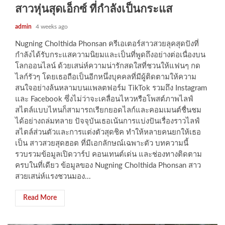
สาวหุ่นสุดเอ็กซ์ ที่กำลังเป็นกระแส
admin
4 weeks ago
Nugning Cholthida Phonsan ครีเอเตอร์สาวสวยลุคสุดปังที่
กำลังได้รับกระแสความนิยมและเป็นที่พูดถึงอย่างต่อเนื่องบน
โลกออนไลน์ ด้วยเสน่ห์ความน่ารักสดใสที่ชวนให้แฟนๆ กด
ไลก์รัวๆ โดยเธอถือเป็นอีกหนึ่งบุคคลที่มีผู้ติดตามให้ความ
สนใจอย่างล้นหลามบนแพลตฟอร์ม TikTok รวมถึง Instagram
และ Facebook ซึ่งไม่ว่าจะเคลื่อนไหวหรือโพสต์ภาพไลฟ์
สไตล์แบบไหนก็สามารถเรียกยอดไลก์และคอมเมนต์ชื่นชม
ได้อย่างถล่มทลาย ปัจจุบันเธอเน้นการแบ่งปันเรื่องราวไลฟ์
สไตล์ส่วนตัวและการแต่งตัวสุดชิค ทำให้หลายคนยกให้เธอ
เป็น สาวสวยสุดฮอต ที่มีเอกลักษณ์เฉพาะตัว บทความนี้
รวบรวมข้อมูลเปิดวาร์ป คอนเทนต์เด่น และช่องทางติดตาม
ครบในที่เดียว ข้อมูลของ Nugning Cholthida Phonsan สาว
สวยเสน่ห์แรงชวนมอง...
Read More