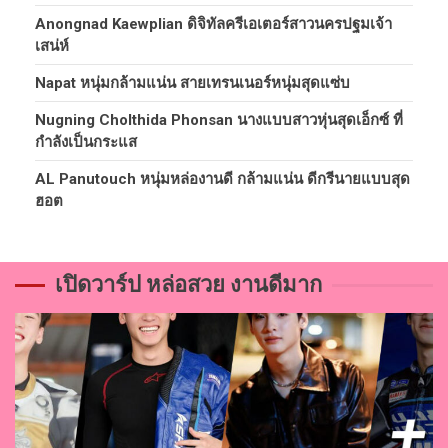
Anongnad Kaewplian ดิจิทัลครีเอเตอร์สาวนครปฐมเจ้า
เสน่ห์
Napat หนุ่มกล้ามแน่น สายเทรนเนอร์หนุ่มสุดแซ่บ
Nugning Cholthida Phonsan นางแบบสาวหุ่นสุดเอ็กซ์ ที่
กำลังเป็นกระแส
AL Panutouch หนุ่มหล่องานดี กล้ามแน่น ดีกรีนายแบบสุด
ฮอต
เปิดวาร์ป หล่อสวย งานดีมาก