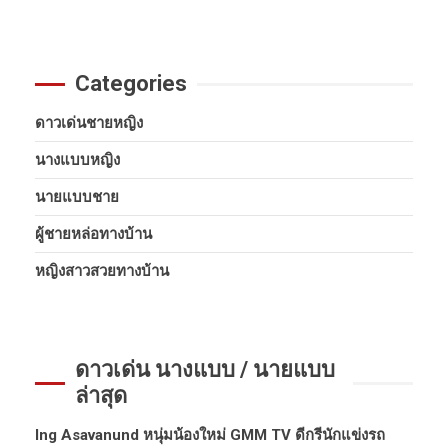
Categories
ดาวเด่นชายหญิง
นางแบบหญิง
นายแบบชาย
ผู้ชายหล่อทางบ้าน
หญิงสาวสวยทางบ้าน
ดาวเด่น นางแบบ / นายแบบ
ล่าสุด
Ing Asavanund หนุ่มน้องใหม่ GMM TV ดีกรีนักแข่งรถ