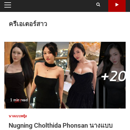
PRIMARY
MENU
ครีเอเตอร์สาว
1 min read
นางแบบหญิง
Nugning Cholthida Phonsan นางแบบ