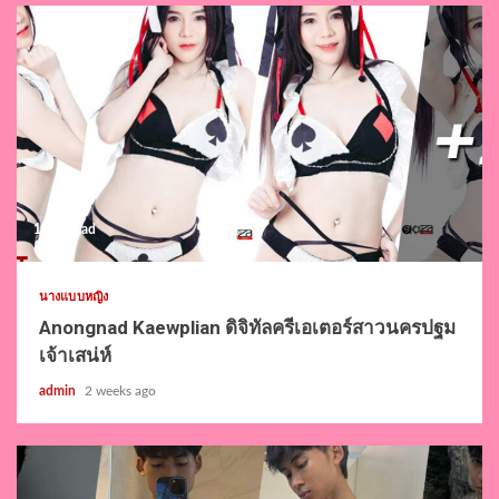
1 min read
นางแบบหญิง
Anongnad Kaewplian ดิจิทัลครีเอเตอร์สาวนครปฐม
เจ้าเสน่ห์
admin
2 weeks ago