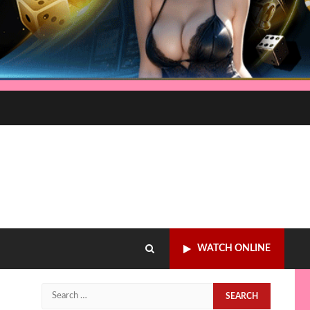
WATCH ONLINE
Search
for: